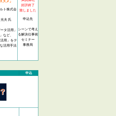
のススメ」
好評終了
ルト株式会
致しました
申込先
夫 氏
シーンで考え
データ活用」
る解決仕事術
」など、
セミナー
 活用」をテ
事務局
な活用手法
申込