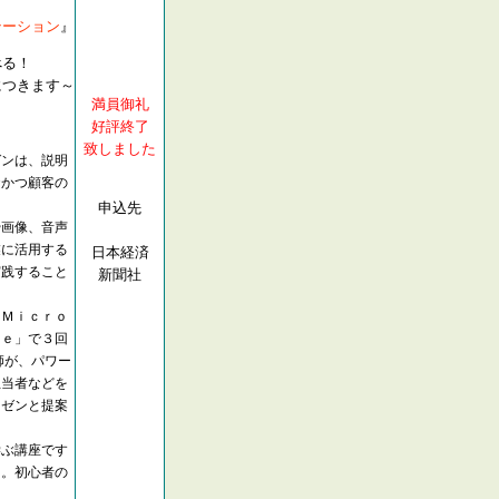
ション
』
べる！
つきます～
満員御礼
好評終了
致しました
ンは、説明
おかつ顧客の
申込先
画像、音声
業に活用する
日本経済
実践すること
新聞社
Ｍｉｃｒｏ
ｃｅ」で３回
師が、パワー
担当者などを
レゼンと提案
ぶ講座です
し。初心者の
。