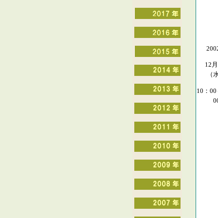
20
12
（
10：0
0