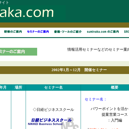
イト
情報活用セミナーなどのセミナー案
2002年1月～12月 開催セミナー
年月
場所
セミナー名
概要
セミナー名：
パワーポイントを活か
◇日経ビジネススクール
提案営業コース
：入門編