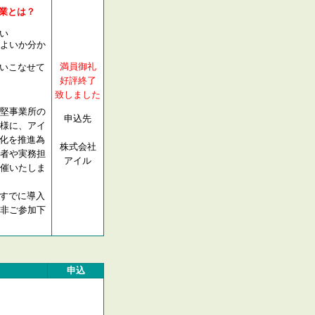
業とは？
い
よいか分か
満員御礼
いこなせて
好評終了
致しました
堅事業所の
申込先
様に、アイ
T化を推進為
株式会社
者や実務担
アイル
催いたしま
すでに導入
非ご参加下
申込