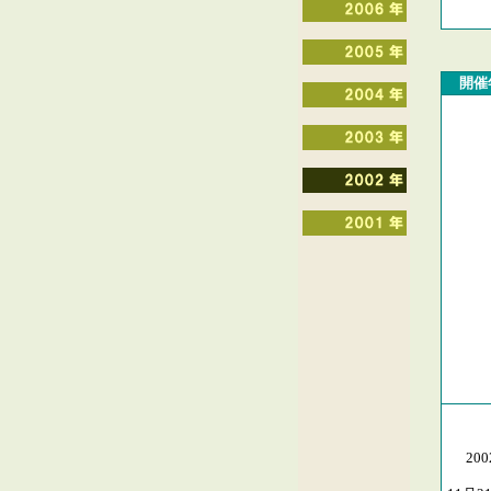
開催
・
・
20