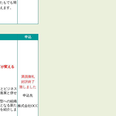
たもでも簡
えます。
申込
ンドが変える
満員御礼
好評終了
致しました
営とビジネス
進展と併せ
申込先
型への組織
となる新た
株式会社OCC
を紹介しま