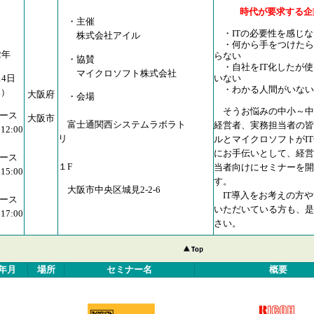
時代が要求する企
・主催
・ITの必要性を感じな
株式会社アイル
・何から手をつけたら
2年
らない
・協賛
・自社をIT化したが使
マイクロソフト株式会社
14日
いない
・わかる人間がいない
木）
大阪府
・会場
そうお悩みの中小～中
コース
大阪市
富士通関西システムラボラト
経営者、実務担当者の皆
12:00
リ
ルとマイクロソフトがI
にお手伝いとして、経営
コース
１F
当者向けにセミナーを開
15:00
す。
大阪市中央区城見2-2-6
IT導入をお考えの方や
コース
いただいている方も、是
17:00
さい。
年月
場所
セミナー名
概要