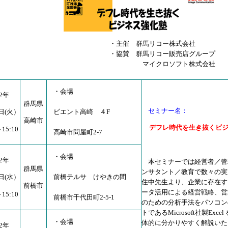
主催 群馬リコー株式会社
協賛 群馬リコー販売店グループ
イクロソフト株式会社
・会場
02年
群馬県
セミナー名：
ビエント高崎 ４F
2日(火）
高崎市
デフレ
時代を生き抜くビ
～15:10
高崎市問屋町2-7
・会場
02年
本セミナーでは経営者／管
群馬県
ンサタント／教育で数々の実
前橋テルサ けやきの間
3日(水）
住中先生より、企業に存在す
前橋市
ータ活用による経営戦略、営
～15:10
前橋市千代田町2-5-1
のための分析手法をパソコン
トであるMicrosoft社製Exce
・会場
体的に分かりやすく解説いた
02年