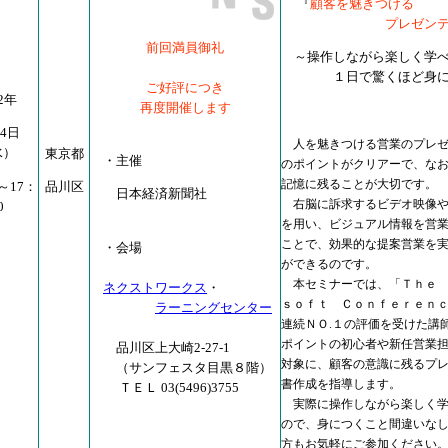
『
顧客を魅きつける
プレゼンテー
前回満員御礼
～操作しながら楽しく学
１日で驚くほど身に
ご好評につき
02年
再度開催します
月4日
人を魅きつける営業のプレゼ
水）
東京都
・主催
のポイントがクリアーで、な
記憶に残ることが大切です。
0～17：
品川区
日本経済新聞社
右脳に訴求するビデオ映像や
0
を用い、ビジュアル情報を営
ことで、効果的な提案営業を
・会場
ができるのです。
本セミナーでは、「Ｔｈｅ 
ネクストワークス
・
ｓｏｆｔ Ｃｏｎｆｅｒｅｎ
ラーニングセンター
連続ＮＯ.１の評価を受けた講
ポイントの初心者や新任営業
品川区上大崎2-27-1
対象に、顧客の意識に残るプ
（サンフェスタ目黒８階）
書作成を指導します。
ＴＥＬ 03(5496)3755
実際に操作しながら楽しく学
ので、身につくこと間違いな
方もお気軽にご参加ください