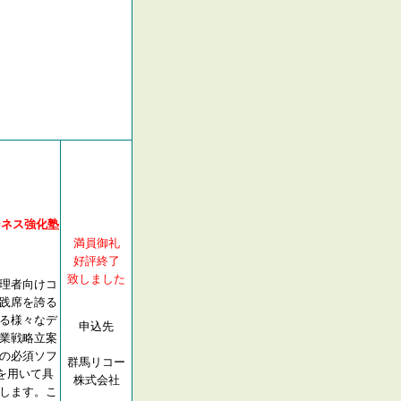
ジネス強化塾
満員御礼
好評終了
致しました
理者向けコ
践席を誇る
る様々なデ
申込先
業戦略立案
の必須ソフ
群馬リコー
l を用いて具
株式会社
します。こ