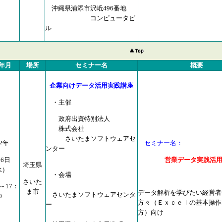
沖縄県浦添市沢岻496番地
コンピュータビ
ル
年月
場所
セミナー名
概要
企業向けデータ活用実践講座
・主催
政府出資特別法人
株式会社
さいたまソフトウェアセ
02年
セミナー名：
ンター
月6日
営業データ実践活
埼玉県
水）
・会場
さいた
0～17：
ま市
データ解析を学びたい経営者
さいたまソフトウェアセンタ
0
方々（Ｅｘｃｅｌの基本操作
ー
方）向け