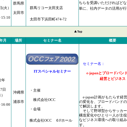
ちらを受講いただければどな
群馬県
群馬リコー太田支店
9日(火）
単に、社内データの活用が行
太田市
～15:10
太田市下浜田町474-72
年月
場所
セミナー名
概要
セミナー名：
ITスペシャルセミナー
e-japanとブロードバ
経営とビジネス
02年
月7日
・主催
沖縄県
木）
e-japan計画がもたらす経
株式会社OCC
の変化を、ブロードバンドの
浦添市
～16:00
て解説します。
・会場
そして野球型からサッカー
構造変化やひとり一人が主役
なビジネス環境への取り組み
株式会社OCC ６Fホール
す。