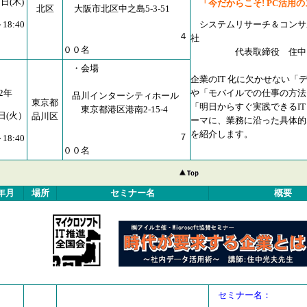
1日(木)
「今だからこそ! PC活用
北区
大阪市北区中之島5-3-51
～18:40
システムリサーチ＆コンサ
４
社
００名
代表取締役 住中 光
・会場
企業のIT 化に欠かせない「
02年
や「モバイルでの仕事の方法
品川インターシティホール
東京都
「明日からすぐ実践できるIT
東京都港区港南2-15-4
6日(火）
品川区
ーマに、業務に沿った具体的
を紹介します。
７
～18:40
００名
年月
場所
セミナー名
概要
セミナー名：